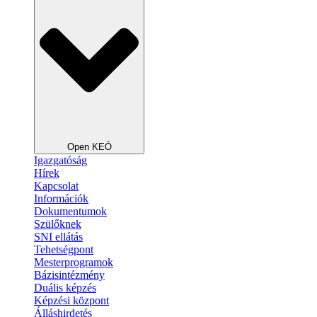
Open KEÓ
Igazgatóság
Hírek
Kapcsolat
Információk
Dokumentumok
Szülőknek
SNI ellátás
Tehetségpont
Mesterprogramok
Bázisintézmény
Duális képzés
Képzési központ
Álláshirdetés