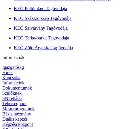
KEÓ Pöttömkert Tagóvodája
KEÓ Százszorszép Tagóvodája
KEÓ Szivárvány Tagóvodája
KEÓ Tarka-barka Tagóvodája
KEÓ Zöld Ágacska Tagóvodája
Információk
Igazgatóság
Hírek
Kapcsolat
Információk
Dokumentumok
Szülőknek
SNI ellátás
Tehetségpont
Mesterprogramok
Bázisintézmény
Duális képzés
Képzési központ