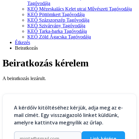
Tagóvodája
KEÓ Mézeskalács Kelet utcai Művészeti Tagóvodája
KEÓ Pöttömkert Tagóvodája
KEÓ Százszorszép Tagóvodája
KEÓ Szivárvány Tagóvodája
KEÓ Tarka-barka Tagóvodája
KEÓ Zöld Ágacska Tagóvodája
Étkezés
Beiratkozás
Beiratkozás kérelem
A beiratkozás lezárult.
A kérdőív kitöltéséhez kérjük, adja meg az e-
mail címét. Egy visszaigazoló linket küldünk,
amelyre kattintva megnyílik az űrlap.
Link kérése