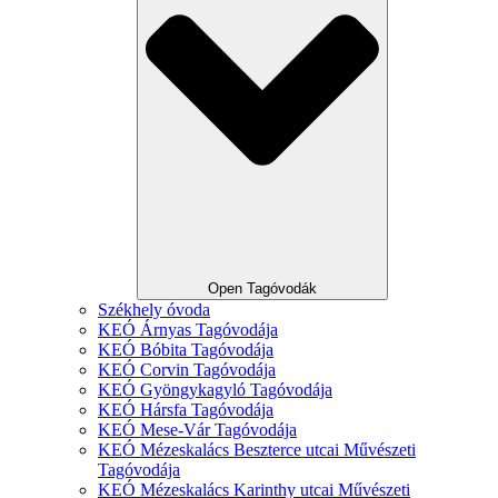
Open Tagóvodák
Székhely óvoda
KEÓ Árnyas Tagóvodája
KEÓ Bóbita Tagóvodája
KEÓ Corvin Tagóvodája
KEÓ Gyöngykagyló Tagóvodája
KEÓ Hársfa Tagóvodája
KEÓ Mese-Vár Tagóvodája
KEÓ Mézeskalács Beszterce utcai Művészeti
Tagóvodája
KEÓ Mézeskalács Karinthy utcai Művészeti