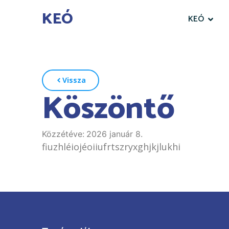
KEÓ
KEÓ
Vissza
Köszöntő
Közzétéve:
2026 január 8.
fiuzhléiojéoiiufrtszryxghjkjlukhi