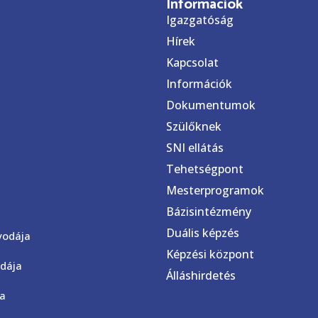
Információk
Igazgatóság
Hírek
Kapcsolat
Információk
Dokumentumok
Szülőknek
SNI ellátás
Tehetségpont
Mesterprogramok
Bázisintézmény
Duális képzés
vodája
Képzési központ
dája
Álláshirdetés
ja