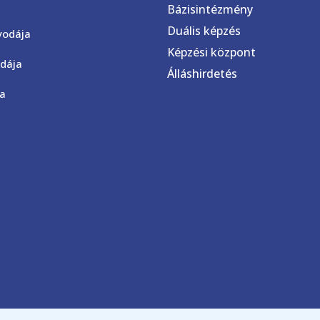
Bázisintézmény
Duális képzés
vodája
Képzési központ
dája
Álláshirdetés
ja