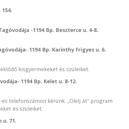
 154.
agóvodája -1194 Bp. Beszterce u. 4-8.
góvodája- 1194 Bp. Karinthy Frigyes u. 6.
deklődő kisgyermekeket és szüleiket.
odája- 1194 Bp. Kelet u. 8-12.
.
-es telefonszámon kérünk. „Ölelj át” program
ket és szüleiket.
 u. 71.