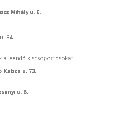
ics Mihály u. 9.
u. 34.
k a leendő kiscsoportosokat.
Katica u. 73.
senyi u. 6.