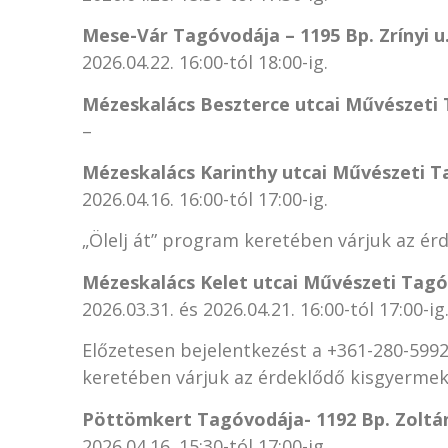
Mese-Vár Tagóvodája – 1195 Bp. Zrínyi u.
2026.04.22. 16:00-tól 18:00-ig.
Mézeskalács Beszterce utcai Művészeti T
–
Mézeskalács Karinthy utcai Művészeti Ta
2026.04.16. 16:00-tól 17:00-ig.
„Ölelj át” program keretében várjuk az ér
Mézeskalács Kelet utcai Művészeti Tagóv
2026.03.31. és 2026.04.21. 16:00-tól 17:00-ig
Előzetesen bejelentkezést a +361-280-5992
keretében várjuk az érdeklődő kisgyermeke
Pöttömkert Tagóvodája- 1192 Bp. Zoltán
2026.04.16. 15:30-tól 17:00-ig.