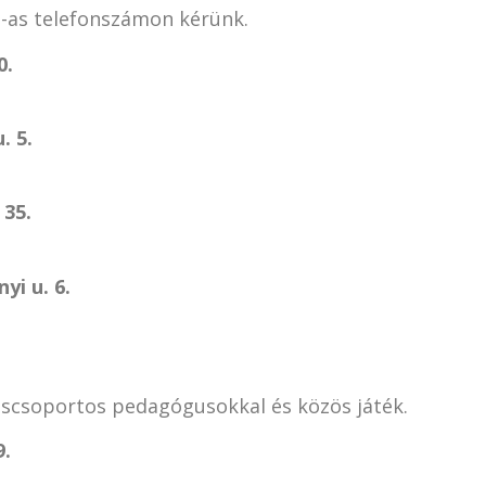
3-as telefonszámon kérünk.
0.
. 5.
 35.
yi u. 6.
kiscsoportos pedagógusokkal és közös játék.
9.